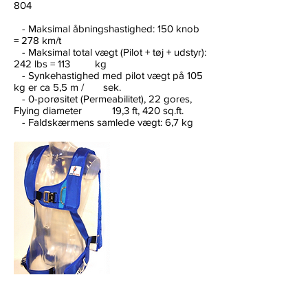
804
- Maksimal åbningshastighed: 150 knob
= 278 km/t
- Maksimal total vægt (Pilot + tøj + udstyr):
242 lbs = 113 kg
- Synkehastighed med pilot vægt på 105
kg er ca 5,5 m / sek.
- 0-porøsitet (Permeabilitet), 22 gores,
Flying diameter 19,3 ft, 420 sq.ft.
- Faldskærmens samlede vægt: 6,7 kg