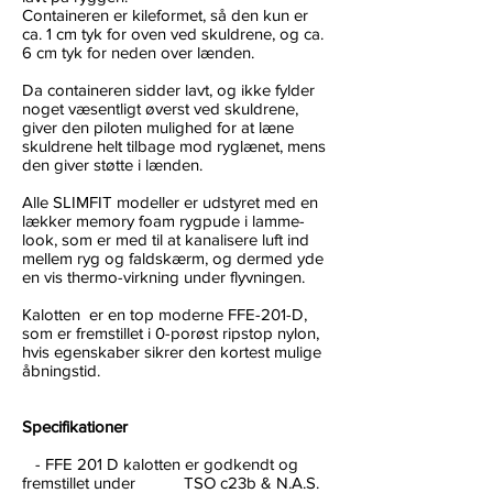
Containeren er kileformet, så den kun er
ca. 1 cm tyk for oven ved skuldrene, og ca.
6 cm tyk for neden over lænden.
Da containeren sidder lavt, og ikke fylder
noget væsentligt øverst ved skuldrene,
giver den piloten mulighed for at læne
skuldrene helt tilbage mod ryglænet, mens
den giver støtte i lænden.
Alle SLIMFIT modeller er udstyret med en
lækker memory foam rygpude i lamme-
look, som er med til at kanalisere luft ind
mellem ryg og faldskærm, og dermed yde
en vis thermo-virkning under flyvningen.
Kalotten er en top moderne FFE-201-D,
som er fremstillet i 0-porøst ripstop nylon,
hvis egenskaber sikrer den kortest mulige
åbningstid.
Specifikationer
- FFE 201 D kalotten er godkendt og
fremstillet under TSO c23b & N.A.S.